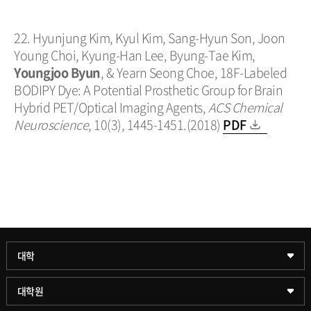
22. Hyunjung Kim, Kyul Kim, Sang-Hyun Son, Joon
Young Choi, Kyung-Han Lee, Byung-Tae Kim,
Youngjoo Byun
, & Yearn Seong Choe, 18F-Labeled
BODIPY Dye: A Potential Prosthetic Group for Brain
Hybrid PET/Optical Imaging Agents,
ACS Chemical
Neuroscience
, 10(3), 1445-1451.(2018)
PDF
과학기술대학
대학
약학대학
일반대학원
대학원