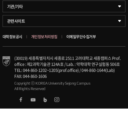
글로벌비즈니스대학
문화스포츠대학원
학술정보원(도서관)
기관/기타
공공정책대학
창업경영대학원
학술정보팀
KUPID
관련사이트
문화스포츠대학
행정전문대학원
호연학사
서울캠퍼스
대학정보공시
개인정보처리방침
이메일무단수집거부
스마트도시학부
융합과학대학원
국제교류교육원
블랙보드
(30019) 세종특별자치시 세종로 2511 고려대학교 세종캠퍼스 Prof.
가속기과학과(일반대학원)
대학일자리플러스센터
의료원
office : 제2과학기술관 124A호 / Lab. : 약학대학 연구실험동 506호
TEL: 044-860-1202~1205(prof.office) / 044-860-1644(Lab)
세종학생상담센터
발전기금
FAX: 044-860-1606
Copyright ⓒ KOREA University Sejong Campus
All Rights Reserved
세종창업교육센터
인재양성통합관리시스템(KUSEUM)
세종창업혁신센터
교수소개
세종산학협력단
석탑강의상 및 우수강좌